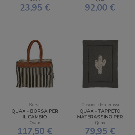
23,95 €
92,00 €
Borse
Cuscini e Materassi
QUAX - BORSA PER
QUAX - TAPPETO
IL CAMBIO
MATERASSINO PER
BOX 73X93CM
Quax
Quax
117,50 €
79,95 €