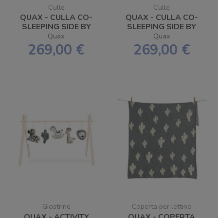
Culle
Culle
QUAX - CULLA CO-
QUAX - CULLA CO-
SLEEPING SIDE BY
SLEEPING SIDE BY
SIDE
SIDE NATURAL -
Quax
Quax
SPEDIZIONE
269,00 €
269,00 €
GRATUITA
Giostrine
Coperta per lettino
QUAX - ACTIVITY
QUAX - COPERTA