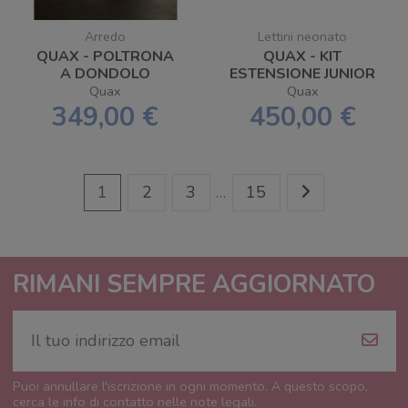
Arredo
Lettini neonato
QUAX - POLTRONA
QUAX - KIT
A DONDOLO
ESTENSIONE JUNIOR
ROCKING BASIC -
HAI NO KI -
Quax
Quax
SPEDIZIONE
SPEDIZIONE
349,00 €
450,00 €
GRATUITA
GRATUITA
1
2
3
…
15
RIMANI SEMPRE AGGIORNATO
Puoi annullare l'iscrizione in ogni momento. A questo scopo,
cerca le info di contatto nelle note legali.