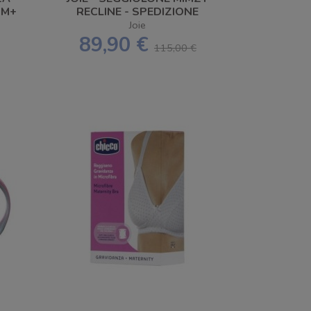
6M+
RECLINE - SPEDIZIONE
GRATUITA
Joie
89,90 €
115,00 €