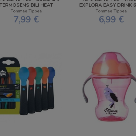
TERMOSENSIBILI HEAT
EXPLORA EASY DRINK 
SENSE 3PZ
BOY
Tommee Tippee
Tommee Tippee
7,99 €
6,99 €