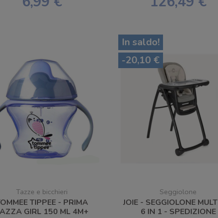
6,99 €
126,49 €
In saldo!
-20,10 €
Tazze e bicchieri
Seggiolone
TOMMEE TIPPEE - PRIMA
JOIE - SEGGIOLONE MULT
AZZA GIRL 150 ML 4M+
6 IN 1 - SPEDIZIONE