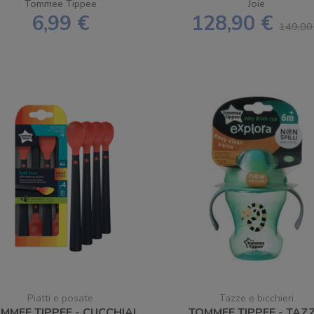
GRATUITA
Tommee Tippee
Joie
6,99 €
128,90 €
149,00
Piatti e posate
Tazze e bicchieri
MMEE TIPPEE - CUCCHIAI
TOMMEE TIPPEE - TAZ