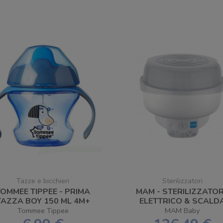
Tazze e bicchieri
Sterilizzatori
TOMMEE TIPPEE - PRIMA
MAM - STERILIZZATO
TAZZA BOY 150 ML 4M+
ELETTRICO & SCALD
BIBERON 6 IN 1
Tommee Tippee
MAM Baby