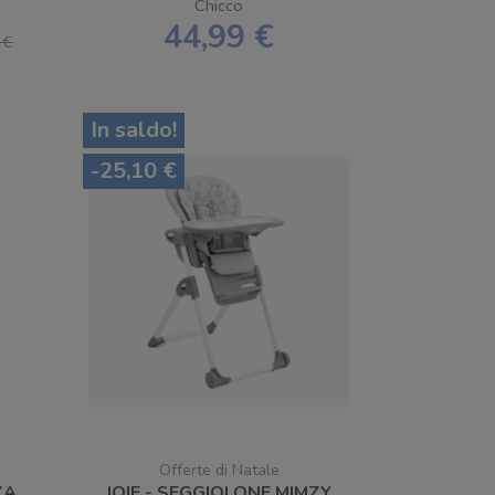
Chicco
44,99 €
 €
In saldo!
-25,10 €
Offerte di Natale
ZA
JOIE - SEGGIOLONE MIMZY