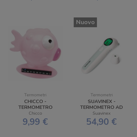
Nuovo
Termometri
Termometri
CHICCO -
SUAVINEX -
TERMOMETRO
TERMOMETRO AD
BAGNO PESCE
INFRAROSSI SENZA
Chicco
Suavinex
PALLA
CONTATTO
9,99 €
54,90 €