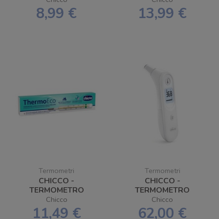
NIGHT
8,99 €
13,99 €
Termometri
Termometri
CHICCO -
CHICCO -
TERMOMETRO
TERMOMETRO
THERMO ECO IN
AURICOLARE AD
Chicco
Chicco
VETRO
INFRAROSSI YHT
11,49 €
62,00 €