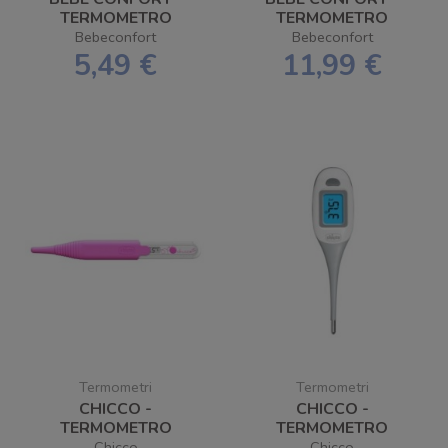
TERMOMETRO
TERMOMETRO
ULTRA RAPIDO
IGROMETRO
Bebeconfort
Bebeconfort
DIGITALE
5,49 €
11,99 €
Termometri
Termometri
CHICCO -
CHICCO -
TERMOMETRO
TERMOMETRO
DIGITALE DIGIBABY
DIGITALE FLEX
Chicco
Chicco