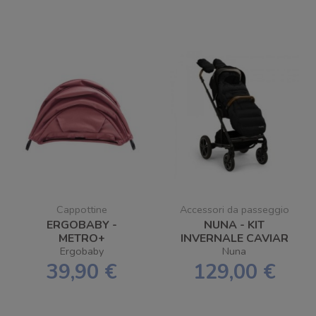
Cappottine
Accessori da passeggio
ERGOBABY -
NUNA - KIT
METRO+
INVERNALE CAVIAR
CAPPOTTINA
PER PASSEGGINO
Ergobaby
Nuna
SACCO + MOFFOLE
39,90 €
129,00 €