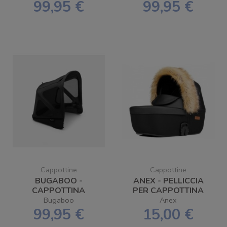
FOX/CAMELEON3/LYNX
99,95 €
99,95 €
Cappottine
Cappottine
BUGABOO -
ANEX - PELLICCIA
CAPPOTTINA
PER CAPPOTTINA
BREEZY BUGABOO
Bugaboo
Anex
DONKEY
99,95 €
15,00 €