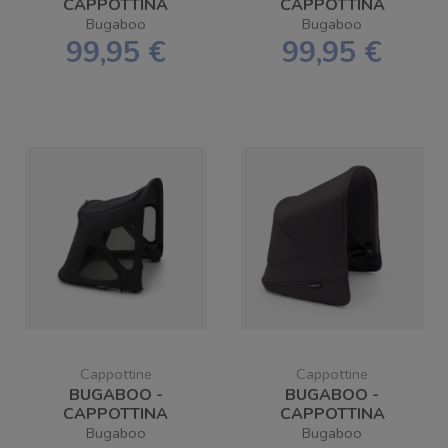
CAPPOTTINA
CAPPOTTINA
DRAGONFLY
DRAGONFLY
Bugaboo
Bugaboo
BREEZY
99,95 €
99,95 €
Cappottine
Cappottine
BUGABOO -
BUGABOO -
CAPPOTTINA
CAPPOTTINA
BREEZY
DONKEY 5
Bugaboo
Bugaboo