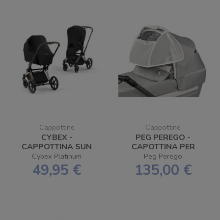
Cappottine
Cappottine
CYBEX -
PEG PEREGO -
CAPPOTTINA SUN
CAPOTTINA PER
SAIL
PASSEGGINO E
Cybex Platinum
Peg Perego
CARROZZINA
49,95 €
135,00 €
BREATH CANOPY