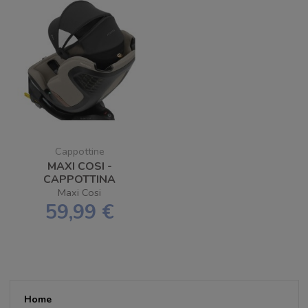
Cappottine
MAXI COSI -
CAPPOTTINA
ESTIVA PEARL XL
Maxi Cosi
SLIDE PRO
59,99 €
Home