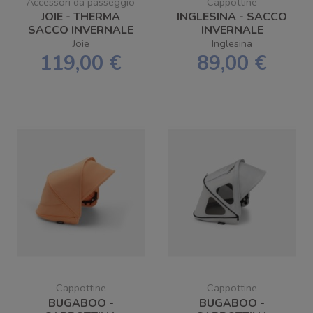
Accessori da passeggio
Cappottine
JOIE - THERMA
INGLESINA - SACCO
SACCO INVERNALE
INVERNALE
PER TUTTI I
PASSEGGINO
Joie
Inglesina
PASSEGGINI
119,00 €
89,00 €
Cappottine
Cappottine
BUGABOO -
BUGABOO -