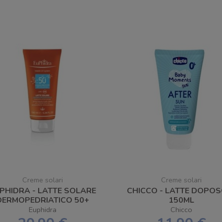
Creme solari
Creme solari
PHIDRA - LATTE SOLARE
CHICCO - LATTE DOPO
DERMOPEDRIATICO 50+
150ML
150ML
Euphidra
Chicco