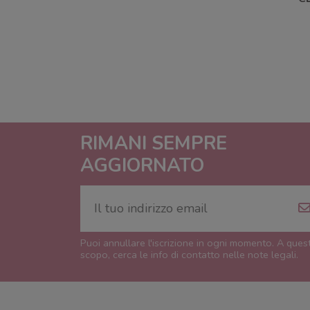
RIMANI SEMPRE
AGGIORNATO
Puoi annullare l'iscrizione in ogni momento. A ques
scopo, cerca le info di contatto nelle note legali.