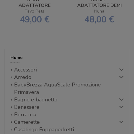
ADATTATORE
ADATTATORE DEMI
DUPREE
NEXT PER TAVO
Tavo Pets
Nuna
MAEVE
49,00 €
48,00 €
Home
Accessori
Arredo
BabyBrezza AquaScale Promozione
Primavera
Bagno e bagnetto
Benessere
Borraccia
Camerette
Casalingo Foppapedretti