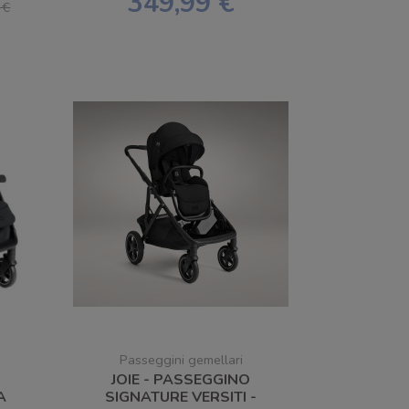
349,99 €
 €
Passeggini gemellari
JOIE - PASSEGGINO
A
SIGNATURE VERSITI -