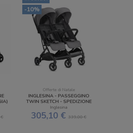
-10%
Offerte di Natale
RE
INGLESINA - PASSEGGINO
IA)
TWIN SKETCH - SPEDIZIONE
TA
GRATUITA
Inglesina
305,10 €
 €
339,00 €