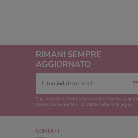
RIMANI SEMPRE
AGGIORNATO
Puoi annullare l'iscrizione in ogni momento. A ques
scopo, cerca le info di contatto nelle note legali.
CONTATTI