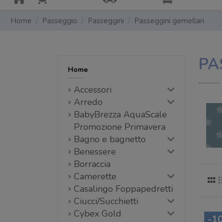
Home
Passeggio
Passeggini
Passeggini gemellari
PA
Home
Accessori
Arredo
BabyBrezza AquaScale
Promozione Primavera
Bagno e bagnetto
Benessere
Borraccia
Camerette
Casalingo Foppapedretti
Ciucci/Succhietti
Cybex Gold
-1