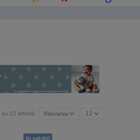
 su 12 articoli
Rilevanza
12
In saldo!