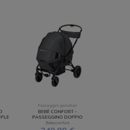
Passeggini gemellari
O
BEBÈ CONFORT -
PPLE
PASSEGGINO DOPPIO
HELIOS - SPEDIZIONE
Bebeconfort
GRATUITA