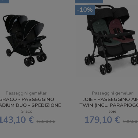
-10%
Passeggini gemellari
Passeggini gemellari
GRACO - PASSEGGINO
JOIE - PASSEGGINO AI
ADIUM DUO - SPEDIZIONE
TWIN (INCL. PARAPIOGG
GRATUITA
- SPEDIZIONE GRATUI
Graco
Joie
143,10 €
179,10 €
159,00 €
199,00