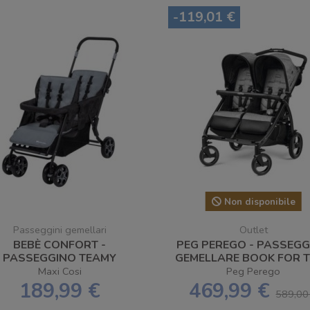
-119,01 €
Non disponibile
Passeggini gemellari
Outlet
BEBÈ CONFORT -
PEG PEREGO - PASSEG
PASSEGGINO TEAMY
GEMELLARE BOOK FOR
SHADOW BLOCK -
- SPEDIZIONE GRATUI
Maxi Cosi
Peg Perego
SPEDIZIONE GRATUITA
189,99 €
469,99 €
589,00