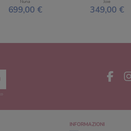
SPEDIZIONE GRATUITA
SIGNATURE - SPEDIZI
Nuna
Joie
GRATUITA
699,00 €
349,00 €
to
INFORMAZIONI