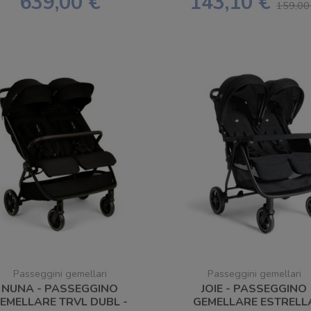
639,00 €
143,10 €
159,00
Passeggini gemellari
Passeggini gemellari
NUNA - PASSEGGINO
JOIE - PASSEGGINO
EMELLARE TRVL DUBL -
GEMELLARE ESTRELL