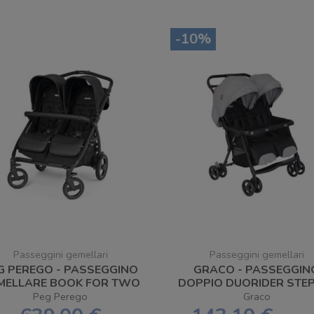
-10%
Passeggini gemellari
Passeggini gemellari
G PEREGO - PASSEGGINO
GRACO - PASSEGGIN
MELLARE BOOK FOR TWO
DOPPIO DUORIDER STE
ARDESIA - SPEDIZIONE
GRAY - SPEDIZIONE
Peg Perego
Graco
GRATUITA
GRATUITA