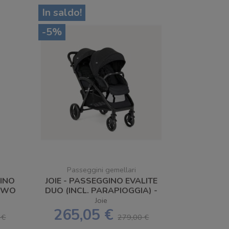
In saldo!
-5%
Passeggini gemellari
GINO
JOIE - PASSEGGINO EVALITE
 TWO
DUO (INCL. PARAPIOGGIA) -
TA
SPEDIZIONE GRATUITA
Joie
265,05 €
 €
279,00 €