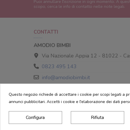
Puoi annullare l'iscrizione in ogni momento. A ques
scopo, cerca le info di contatto nelle note legali.
CONTATTI
AMODIO BIMBI
Via Nazionale Appia 12 - 81022 - Ca
0823 495 143
info@amodiobimbi.it
Utilizza Google Maps per raggiungere il 
Questo negozio richiede di accettare i cookie per scopi legati a pr
annunci pubblicitari. Accetti i cookie e l'elaborazione dei dati pers
Configura
Rifiuta