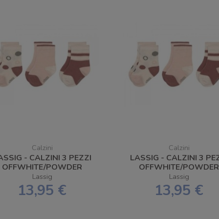
Calzini
Calzini
ASSIG - CALZINI 3 PEZZI
LASSIG - CALZINI 3 PE
OFFWHITE/POWDER
OFFWHITE/POWDE
INK/RUST NUMERO 12-14
PINK/RUST NUMERO 19
Lassig
Lassig
13,95 €
13,95 €