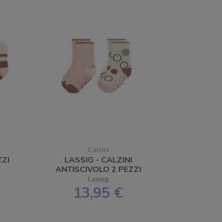
Calzini
ZZI
LASSIG - CALZINI
R
ANTISCIVOLO 2 PEZZI
-22
OFFWHITE/POWDER PINK
Lassig
NUMERO 19-22
13,95 €