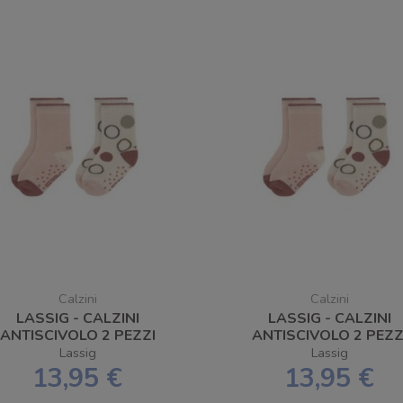
Calzini
Calzini
LASSIG - CALZINI
LASSIG - CALZINI
ANTISCIVOLO 2 PEZZI
ANTISCIVOLO 2 PEZZ
FFWHITE/POWDER PINK
OFFWHITE/POWDER P
Lassig
Lassig
NUMERO 23-26
NUMERO 27-30
13,95 €
13,95 €