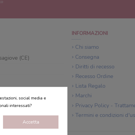
to
INFORMAZIONI
Chi siamo
Consegna
sagiove (CE)
Diritti di recesso
Recesso Ordine
Lista Regalo
nostro store.
Clicca qui
Marchi
estazioni, social media e
Privacy Policy - Trattam
onali interessati?
Termini e condizioni d'u
Accetta