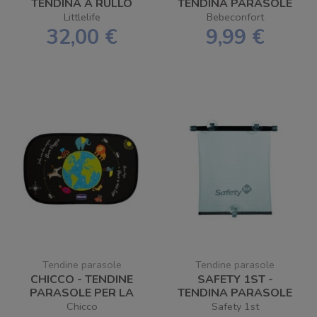
TENDINA A RULLO
TENDINA PARASOLE
PER AUTO
ROLLERSHADE
Littlelife
Bebeconfort
32,00 €
9,99 €
Tendine parasole
Tendine parasole
CHICCO - TENDINE
SAFETY 1ST -
PARASOLE PER LA
TENDINA PARASOLE
MACCHINA
AVVOLGIBILE CON
Chicco
Safety 1st