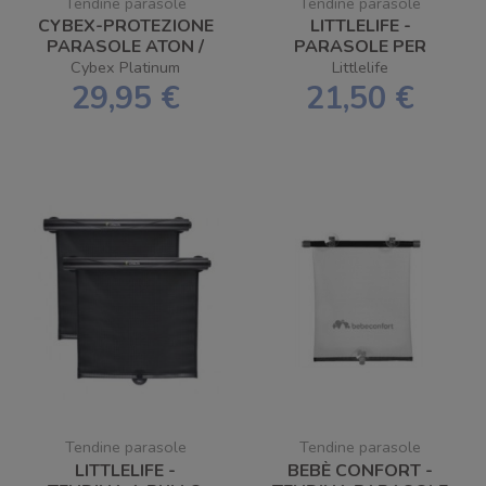
Tendine parasole
Tendine parasole
CYBEX-PROTEZIONE
LITTLELIFE -
PARASOLE ATON /
PARASOLE PER
CLOUD
AUTO 2PZ
Cybex Platinum
Littlelife
29,95 €
21,50 €
Tendine parasole
Tendine parasole
LITTLELIFE -
BEBÈ CONFORT -