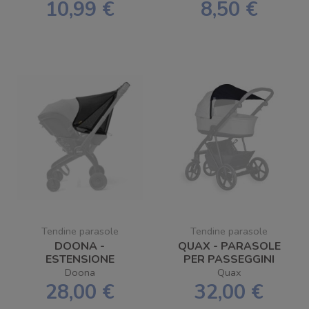
VENTOSA
10,99 €
8,50 €
Tendine parasole
Tendine parasole
DOONA -
QUAX - PARASOLE
ESTENSIONE
PER PASSEGGINI
PARASOLE PER
AVENUE , CROOZ E
Doona
Quax
DOONA X
AIR
28,00 €
32,00 €