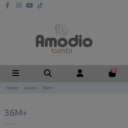
0
Home
Giochi
36m+
36M+