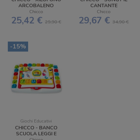
ARCOBALENO
CANTANTE
Chicco
Chicco
25,42 €
29,67 €
29,90 €
34,90 €
-15%
Giochi Educativi
CHICCO - BANCO
SCUOLA LEGGI E
IMPARA
Chicco