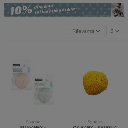
Rilevanza
3
Spugne
Spugne
SUAVINEX -
OK BABY - SPUGNA