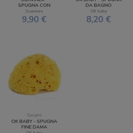
SPUGNA CON
DA BAGNO
AROMA AL LATTE
ARCIPELAGO
Suavinex
OK baby
ROSA E BLU
9,90 €
8,20 €
Spugne
OK BABY - SPUGNA
FINE DAMA
OK baby