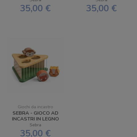
TEENY TOES
35,00 €
35,00 €
Giochi da incastro
SEBRA - GIOCO AD
INCASTRI IN LEGNO
WILDLIFE
Sebra
35,00 €