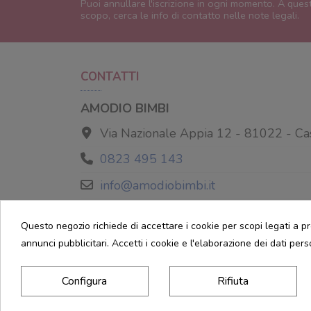
Puoi annullare l'iscrizione in ogni momento. A ques
scopo, cerca le info di contatto nelle note legali.
CONTATTI
AMODIO BIMBI
Via Nazionale Appia 12 - 81022 - Ca
0823 495 143
info@amodiobimbi.it
Utilizza Google Maps per raggiungere il 
Questo negozio richiede di accettare i cookie per scopi legati a pr
annunci pubblicitari. Accetti i cookie e l'elaborazione dei dati pers
Configura
Rifiuta