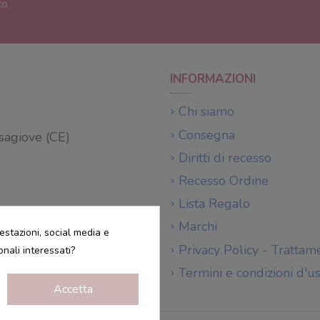
to
INFORMAZIONI
Chi siamo
Consegna
sagiove (CE)
Diritti di recesso
Recesso Ordine
Lista Regalo
nostro store.
Clicca qui
Marchi
estazioni, social media e
Privacy Policy - Trattam
onali interessati?
Termini e condizioni d'u
Accetta