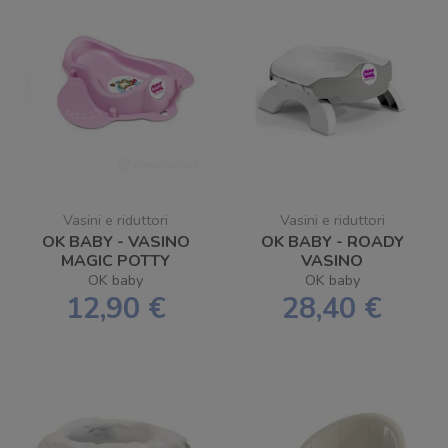
Vasini e riduttori
Vasini e riduttori
OK BABY - VASINO
OK BABY - ROADY
MAGIC POTTY
VASINO
PIEGHEVOLE 3IN1
OK baby
OK baby
12,90 €
28,40 €