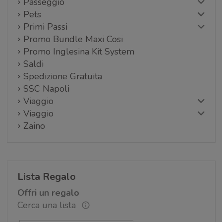
Passeggio
Pets
Primi Passi
Promo Bundle Maxi Cosi
Promo Inglesina Kit System
Saldi
Spedizione Gratuita
SSC Napoli
Viaggio
Viaggio
Zaino
Lista Regalo
Offri un regalo
Cerca una lista