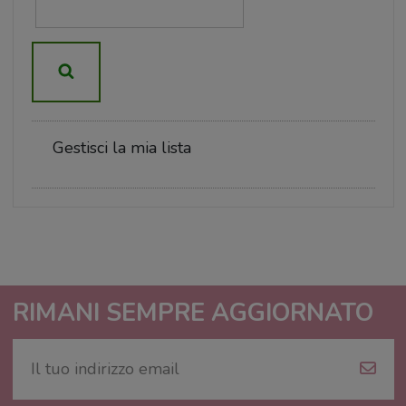
Gestisci la mia lista
RIMANI SEMPRE AGGIORNATO