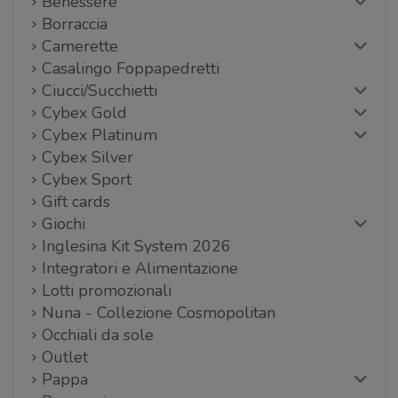
Benessere
Borraccia
Camerette
Casalingo Foppapedretti
Ciucci/Succhietti
Cybex Gold
Cybex Platinum
Cybex Silver
Cybex Sport
Gift cards
Giochi
Inglesina Kit System 2026
Integratori e Alimentazione
Lotti promozionali
Nuna - Collezione Cosmopolitan
Occhiali da sole
Outlet
Pappa