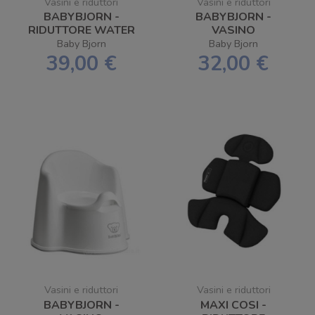
Vasini e riduttori
Vasini e riduttori
BABYBJORN -
BABYBJORN -
RIDUTTORE WATER
VASINO
INTELLIGENTE
Baby Bjorn
Baby Bjorn
39,00 €
32,00 €
Vasini e riduttori
Vasini e riduttori
BABYBJORN -
MAXI COSI -