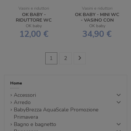
Vasini e riduttori
Vasini e riduttori
OK BABY -
OK BABY - MINI WC
RIDUTTORE WC
- VASINO CON
SOFA TOILET
SUONO
OK baby
OK baby
SCIACQUONE
12,00 €
34,90 €
1
2
Home
Accessori
Arredo
BabyBrezza AquaScale Promozione
Primavera
Bagno e bagnetto