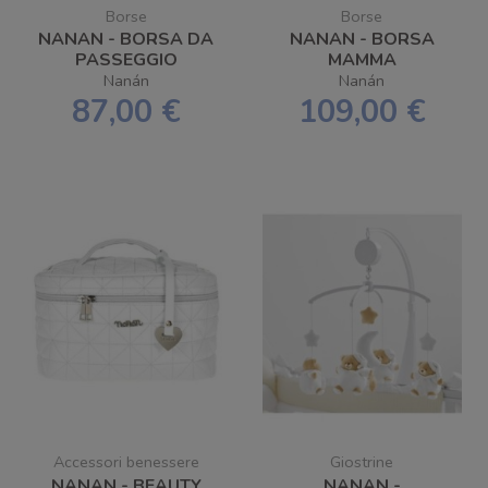
Borse
Borse
NANAN - BORSA DA
NANAN - BORSA
PASSEGGIO
MAMMA
TRAPUNTATA
TRAPUNTATA
Nanán
Nanán
BIANCA
BIANCA
87,00 €
109,00 €
Accessori benessere
Giostrine
NANAN - BEAUTY
NANAN -