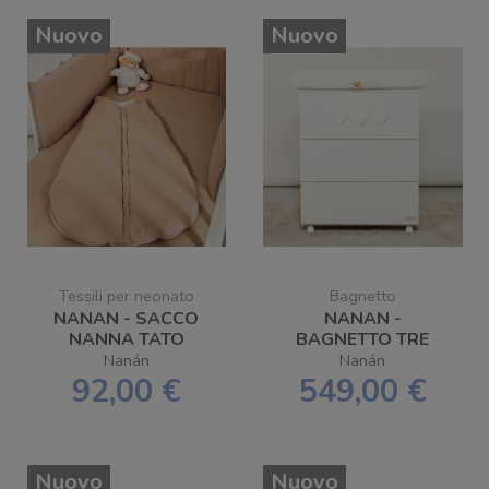
Nuovo
Nuovo
Tessili per neonato
Bagnetto
NANAN - SACCO
NANAN -
NANNA TATO
BAGNETTO TRE
ESTIVO TOG 1 0-6
CUORI - SPEDIZIONE
Nanán
Nanán
MESI
GRATUITA
92,00 €
549,00 €
Nuovo
Nuovo