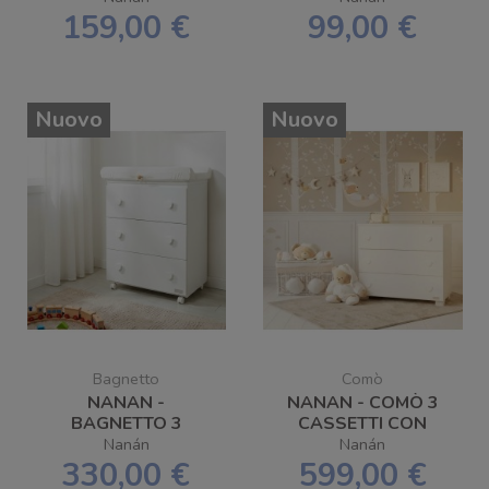
SPEDIZIONE
159,00 €
99,00 €
GRATUITA
Nuovo
Nuovo
Bagnetto
Comò
NANAN -
NANAN - COMÒ 3
BAGNETTO 3
CASSETTI CON
CASSETTI CON
POMELLI ORSETTO -
Nanán
Nanán
POMELLI ORSETTO -
SPEDIZIONE
330,00 €
599,00 €
SPEDIZIONE
GRATUITA