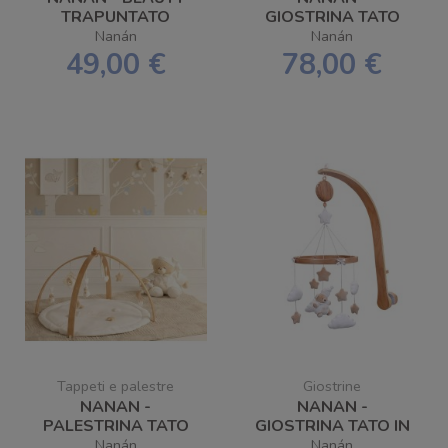
TRAPUNTATO
GIOSTRINA TATO
BIANCO
Nanán
Nanán
49,00 €
78,00 €
Tappeti e palestre
Giostrine
NANAN -
NANAN -
PALESTRINA TATO
GIOSTRINA TATO IN
IN LEGNO -
LEGNO
Nanán
Nanán