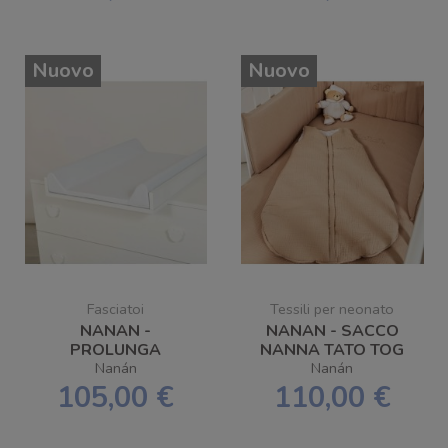
GRATUITA
Nuovo
Nuovo
Fasciatoi
Tessili per neonato
NANAN -
NANAN - SACCO
PROLUNGA
NANNA TATO TOG
FASCIATOIO IN
2.5 0-6 MESI
Nanán
Nanán
LEGNO PER COMÒ
105,00 €
110,00 €