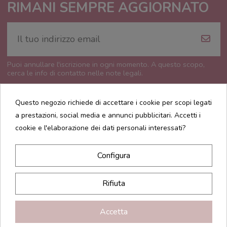
RIMANI SEMPRE AGGIORNATO
Puoi annullare l'iscrizione in ogni momento. A questo scopo,
cerca le info di contatto nelle note legali.
Questo negozio richiede di accettare i cookie per scopi legati
a prestazioni, social media e annunci pubblicitari. Accetti i
cookie e l'elaborazione dei dati personali interessati?
CONTATTI
Configura
INFORMAZIONI
Rifiuta
Accetta
Realized by
Comunicalabs -
Copyright © 2026 AMODIO WEB SERVICES srl - P. iva: IT