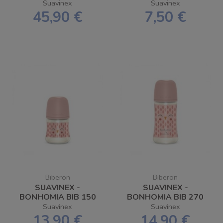
SILICONE
CUCCHIAIO IN
Suavinex
Suavinex
SILICONE
45,90 €
7,50 €
Biberon
Biberon
SUAVINEX -
SUAVINEX -
BONHOMIA BIB 150
BONHOMIA BIB 270
SIL SX PRO PIUMA
SIL SX PRO CIVETTA
Suavinex
Suavinex
13,90 €
14,90 €