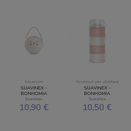
Accessori
Accessori per allattare
SUAVINEX -
SUAVINEX -
BONHOMIA
BONHOMIA
SCATOLINA
DOSATORE LATTE IN
Suavinex
Suavinex
PORTASUCCHIETTO
POLVERE
10,90 €
10,50 €
DUO CIVETTA