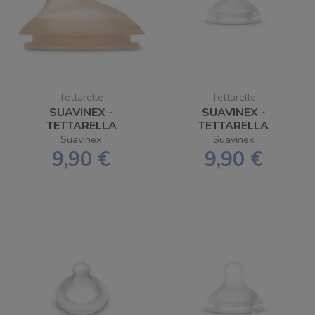
Tettarelle
Tettarelle
SUAVINEX -
SUAVINEX -
TETTARELLA
TETTARELLA
BIBERON
SILICONE SX PRO
Suavinex
Suavinex
ANTICOLICA 2 PEZZI
FISIO - S 2 PEZZI
9,90 €
9,90 €
ZERO.ZERO /
FLUSSO DENSO / L