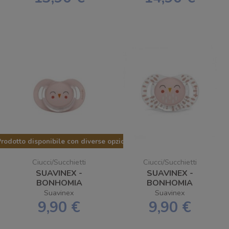
rodotto disponibile con diverse opzioni
Ciucci/Succhietti
Ciucci/Succhietti
SUAVINEX -
SUAVINEX -
BONHOMIA
BONHOMIA
SUCCHIETTI
SUCHIETTO
Suavinex
Suavinex
SILICONE 6/18 SX
SILICONE +18 SX
9,90 €
9,90 €
PRO CIVETTA
PRO PIUMA