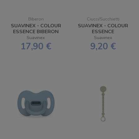
Biberon
Ciucci/Succhietti
SUAVINEX - COLOUR
SUAVINEX - COLOUR
ESSENCE BIBERON
ESSENCE
IN SILICONE 240ML
SUCCHIETTO 100%
Suavinex
Suavinex
FLUSSO M
SILICONE FISIO SX
17,90 €
9,20 €
PRO 0/6