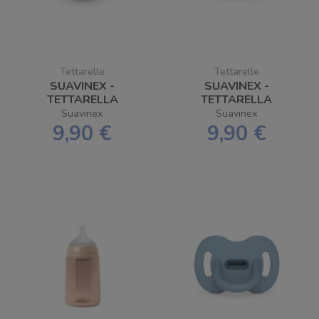
Tettarelle
Tettarelle
SUAVINEX -
SUAVINEX -
TETTARELLA
TETTARELLA
SILICONE SX PRO
SILICONE SX PRO
Suavinex
Suavinex
FISIO - M 2 PEZZI
FISIO - L 2 PEZZI
9,90 €
9,90 €