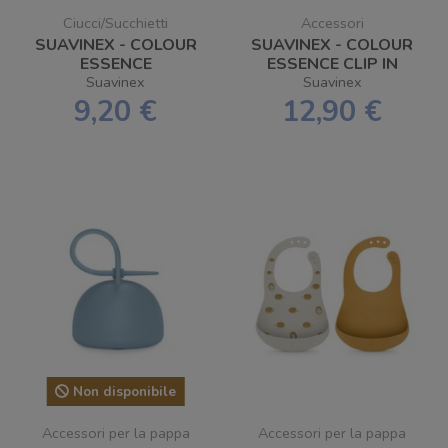
Ciucci/Succhietti
Accessori
SUAVINEX - COLOUR
SUAVINEX - COLOUR
ESSENCE
ESSENCE CLIP IN
SUCCHIETTO 100%
SILICONE
Suavinex
Suavinex
SILICONE FISIO SX
9,20 €
12,90 €
PRO 6/18
Non disponibile
Accessori per la pappa
Accessori per la pappa