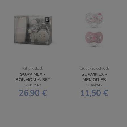
Kit prodotti
Ciucci/Succhietti
SUAVINEX -
SUAVINEX -
BONHOMIA SET
MEMORIES
REGALO
SUCCHIETTO
Suavinex
Suavinex
SILICONE 0/6 SX
26,90 €
11,50 €
PRO 2 PZ