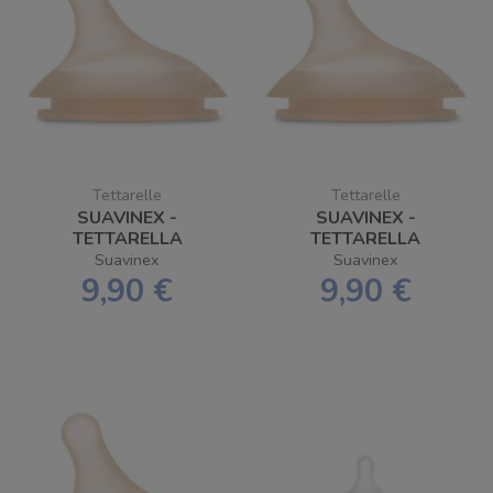
Tettarelle
Tettarelle
SUAVINEX -
SUAVINEX -
TETTARELLA
TETTARELLA
BIBERON
BIBERON
Suavinex
Suavinex
ANTICOLICA 2 PEZZI
ANTICOLICA 2 PEZZI
9,90 €
9,90 €
ZERO.ZERO /
ZERO.ZERO /
FLUSSO LENTO / S
FLUSSO MEDIO / M