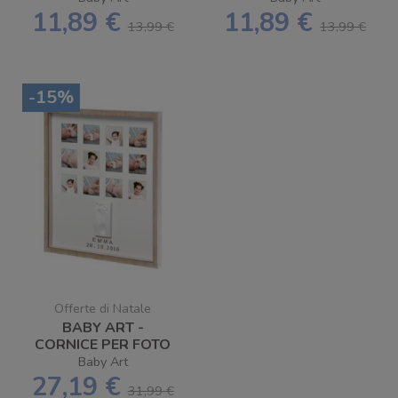
11,89 €
11,89 €
13,99 €
13,99 €
-15%
Offerte di Natale
BABY ART -
CORNICE PER FOTO
MY VERY FIRST
Baby Art
YEAR
27,19 €
31,99 €