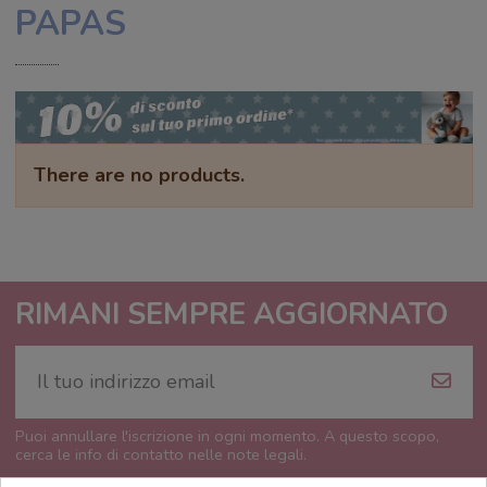
PAPAS
There are no products.
RIMANI SEMPRE AGGIORNATO
Puoi annullare l'iscrizione in ogni momento. A questo scopo,
cerca le info di contatto nelle note legali.