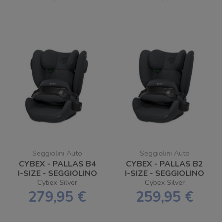
Seggiolini Auto
Seggiolini Auto
CYBEX - PALLAS B4
CYBEX - PALLAS B2
I-SIZE - SEGGIOLINO
I-SIZE - SEGGIOLINO
AUTO - SPEDIZIONE
AUTO - SPEDIZIONE
Cybex Silver
Cybex Silver
GRATUITA
GRATUITA
279,95 €
259,95 €