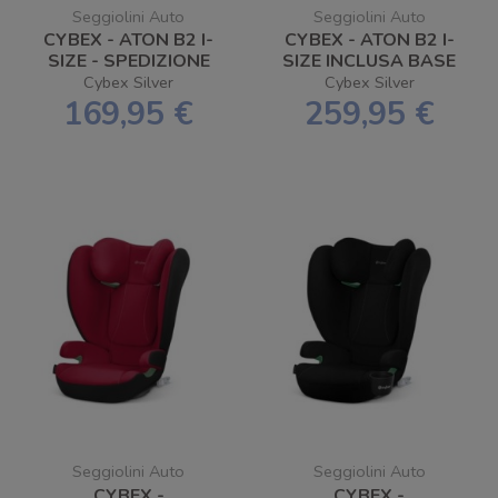
Seggiolini Auto
Seggiolini Auto
CYBEX - ATON B2 I-
CYBEX - ATON B2 I-
SIZE - SPEDIZIONE
SIZE INCLUSA BASE
GRATUITA
ONE - SPEDIZIONE
Cybex Silver
Cybex Silver
GRATUITA
169,95 €
259,95 €
Seggiolini Auto
Seggiolini Auto
CYBEX -
CYBEX -