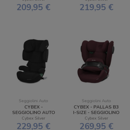
SPEDIZIONE
SPEDIZIONE
209,95 €
219,95 €
GRATUITA
GRATUITA
Seggiolini Auto
Seggiolini Auto
CYBEX -
CYBEX - PALLAS B3
SEGGIOLINO AUTO
I-SIZE - SEGGIOLINO
SOLUTION X I-FIX -
AUTO - SPEDIZIONE
Cybex Silver
Cybex Silver
SPEDIZIONE
GRATUITA
229,95 €
269,95 €
GRATUITA