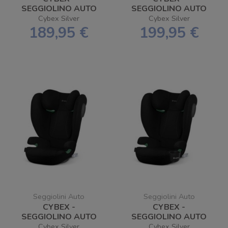
SEGGIOLINO AUTO
SEGGIOLINO AUTO
SOLUTION B I-FIX -
SOLUTION B2 I-FIX -
Cybex Silver
Cybex Silver
SPEDIZIONE
SPEDIZIONE
189,95 €
199,95 €
GRATUITA
GRATUITA
Seggiolini Auto
Seggiolini Auto
CYBEX -
CYBEX -
SEGGIOLINO AUTO
SEGGIOLINO AUTO
SOLUTION B3 I-FIX -
SOLUTION B4 I-FIX -
Cybex Silver
Cybex Silver