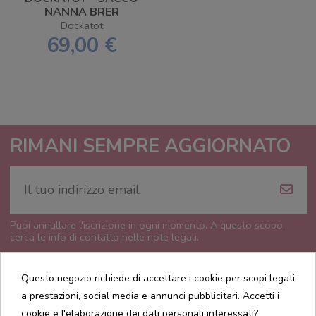
NANNA BRER
RABBIT 6-18 MESI
Dockatot
69,00 €
RIMANI SEMPRE AGGIORNATO
Puoi annullare l'iscrizione in ogni momento. A questo scopo,
cerca le info di contatto nelle note legali.
Questo negozio richiede di accettare i cookie per scopi legati
a prestazioni, social media e annunci pubblicitari. Accetti i
cookie e l'elaborazione dei dati personali interessati?