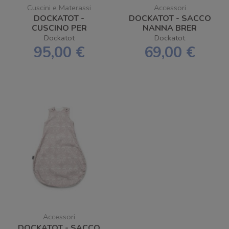
Cuscini e Materassi
Accessori
DOCKATOT -
DOCKATOT - SACCO
CUSCINO PER
NANNA BRER
ALLATTAMENTO LA
RABBIT 0-6 MESI
Dockatot
Dockatot
MAMAN WEDGE
95,00 €
69,00 €
Accessori
DOCKATOT - SACCO