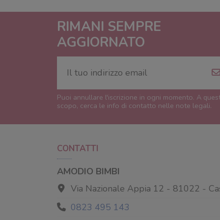
RIMANI SEMPRE
AGGIORNATO
Puoi annullare l'iscrizione in ogni momento. A ques
scopo, cerca le info di contatto nelle note legali.
CONTATTI
AMODIO BIMBI
Via Nazionale Appia 12 - 81022 - Ca
0823 495 143